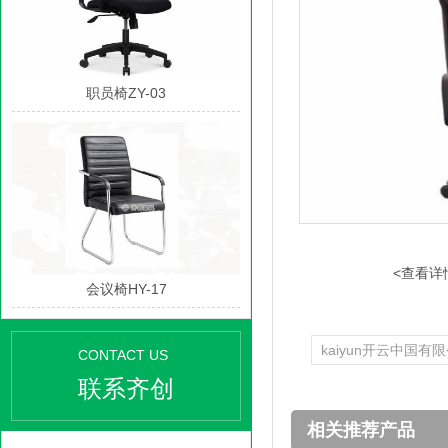
职员椅ZY-03
<查看详
会议椅HY-17
kaiyun开云中国有
CONTACT US
联系齐创
相关推荐产品