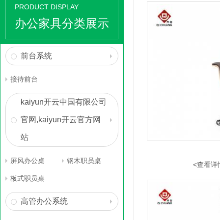
PRODUCT DISPLAY
办公家具分类展示
前台系统
接待前台
kaiyun开云中国有限公司
官网,kaiyun开云官方网
站
屏风办公桌
钢木职员桌
<查看详
板式职员桌
高管办公系统