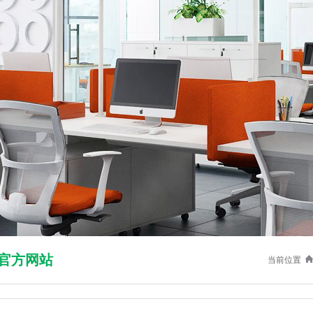
云官方网站
当前位置