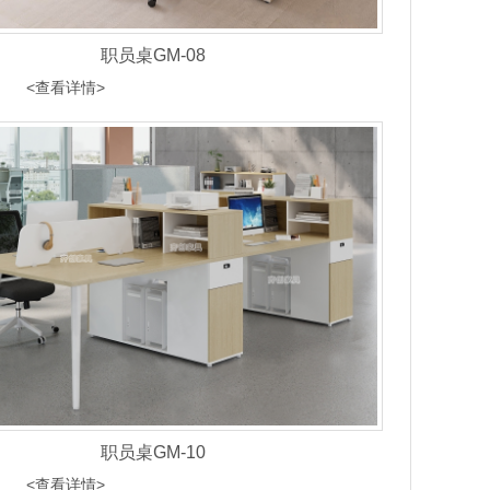
职员桌GM-08
<查看详情>
职员桌GM-10
<查看详情>