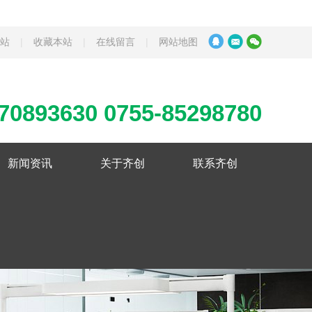
网站
|
收藏本站
|
在线留言
|
网站地图
70893630 0755-85298780
新闻资讯
关于齐创
联系齐创