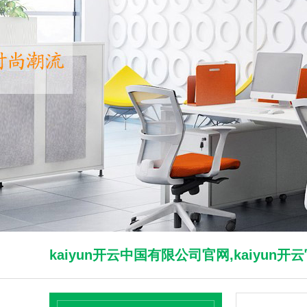
kaiyun开云中国有限公司官网,kaiyun开