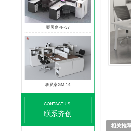
职员桌PF-37
职员桌GM-14
CONTACT US
联系齐创
相关推