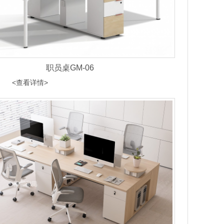
职员桌GM-06
<查看详情>