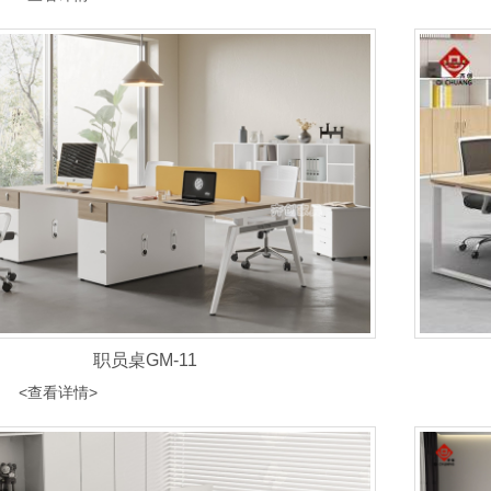
职员桌GM-11
<查看详情>