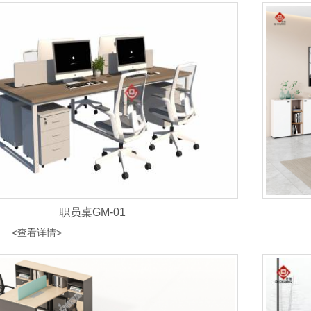
职员桌GM-01
<查看详情>