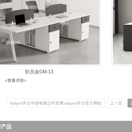
职员桌GM-13
<查看详情>
kaiyun开云中国有限公司官网,kaiyun开云官方网站
上一页
荐产品