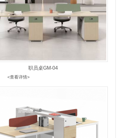
职员桌GM-04
<查看详情>