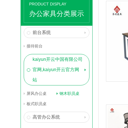
PRODUCT DISPLAY
办公家具分类展示
前台系统
接待前台
kaiyun开云中国有限公司
官网,kaiyun开云官方网
站
屏风办公桌
钢木职员桌
板式职员桌
高管办公系统