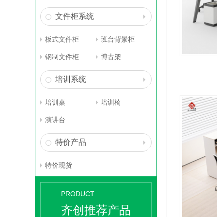
文件柜系统
板式文件柜
班台背景柜
钢制文件柜
博古架
培训系统
培训桌
培训椅
演讲台
特价产品
特价现货
PRODUCT
齐创推荐产品