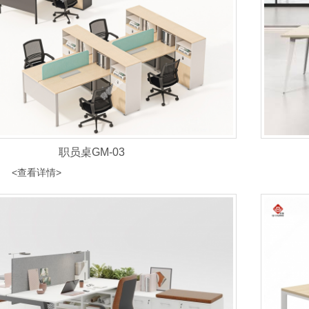
职员桌GM-03
<查看详情>