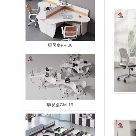
职员桌PF-06
职员桌GM-16