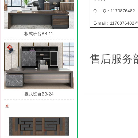
Q Q：1170876482
E-mail：1170876482
板式班台BB-11
售后服务
E-mai
板式班台BB-24