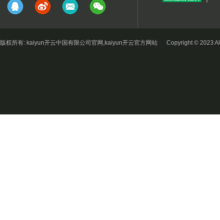
版权所有: kaiyun开云中国有限公司官网,kaiyun开云官方网站 Copyright © 2023 All Ri