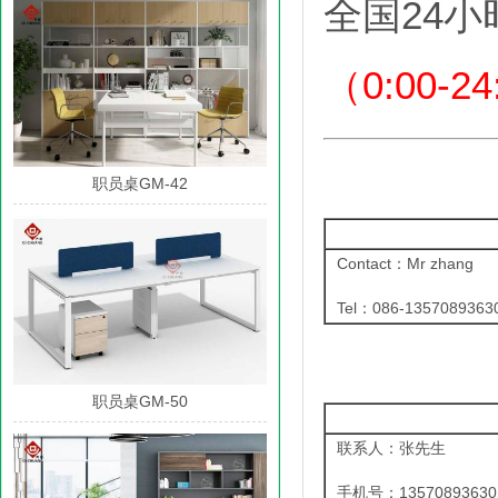
全国24
（0:00-24
职员桌GM-42
Contact：Mr zhang
Tel：086-1357089363
职员桌GM-50
联系人：张先生
手机号：13570893630