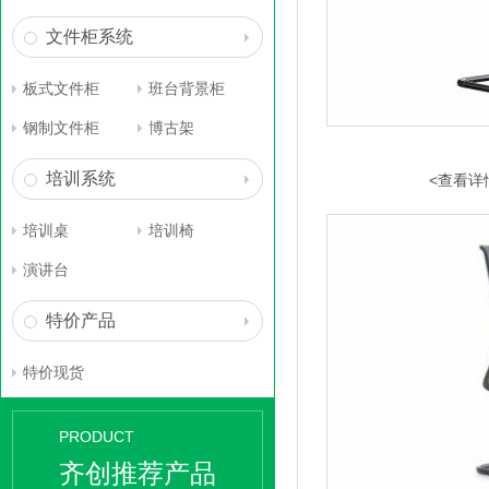
文件柜系统
板式文件柜
班台背景柜
钢制文件柜
博古架
培训系统
<查看详
培训桌
培训椅
演讲台
特价产品
特价现货
PRODUCT
齐创推荐产品