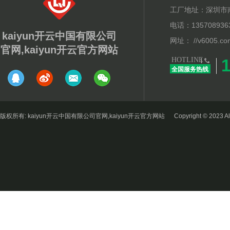
工厂地址：深圳市南
电话：1357089363
kaiyun开云中国有限公司
网址： //v6005.co
官网,kaiyun开云官方网站
HOTLINE
全国服务热线
版权所有: kaiyun开云中国有限公司官网,kaiyun开云官方网站 Copyright © 2023 All Ri