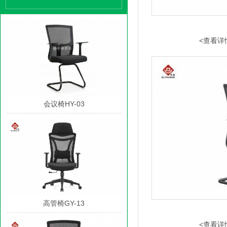
<查看详
会议椅HY-03
高管椅GY-13
<查看详