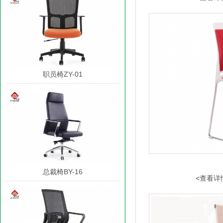
职员椅ZY-01
总裁椅BY-16
<查看详