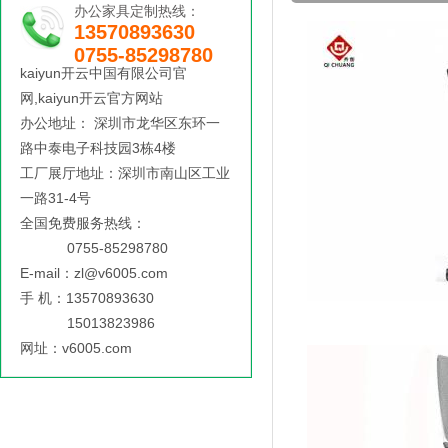
办公家具定制热线：
13570893630
0755-85298780
kaiyun开云中国有限公司官
网,kaiyun开云官方网站
办公地址： 深圳市龙华区东环一
路中泰电子科技园3栋4楼
工厂展厅地址：深圳市南山区工业
一路31-4号
全国免费服务热线：
0755-85298780
E-mail：zl@v6005.com
手 机：13570893630
15013823986
网址：v6005.com