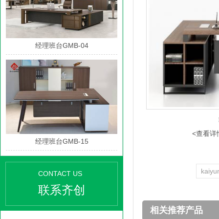
经理班台GMB-04
<查看详
经理班台GMB-15
kai
CONTACT US
联系齐创
相关推荐产品