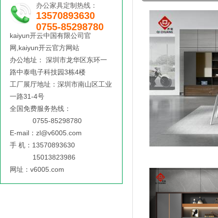
办公家具定制热线：
13570893630
0755-85298780
kaiyun开云中国有限公司官
网,kaiyun开云官方网站
办公地址： 深圳市龙华区东环一
路中泰电子科技园3栋4楼
工厂展厅地址：深圳市南山区工业
一路31-4号
全国免费服务热线：
0755-85298780
E-mail：zl@v6005.com
手 机：13570893630
15013823986
网址：v6005.com