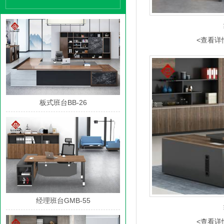
<查看详
板式班台BB-26
经理班台GMB-55
<查看详