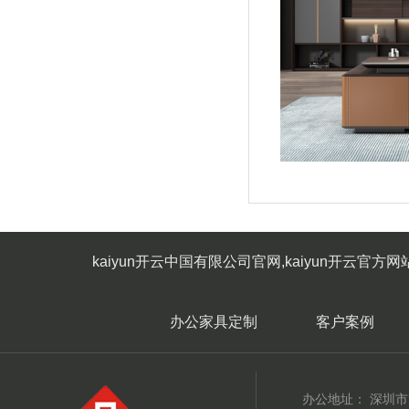
kaiyun开云中国有限公司官网,kaiyun开云官方网
办公家具定制
客户案例
办公地址： 深圳