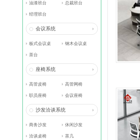
油漆班台
总裁班台
经理班台
会议系统
板式会议桌
钢木会议桌
茶台
座椅系统
高管皮椅
高管网椅
职员座椅
会议座椅
沙发洽谈系统
商务沙发
休闲沙发
洽谈桌椅
茶几