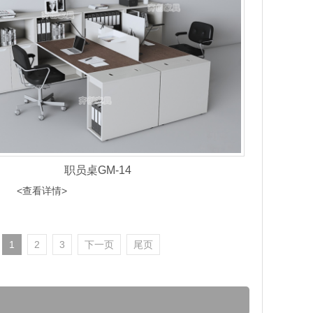
职员桌GM-14
<查看详情>
1
2
3
下一页
尾页