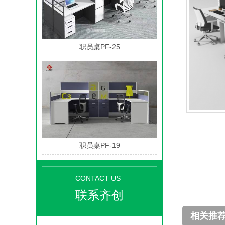
职员桌PF-25
职员桌PF-19
CONTACT US
联系齐创
相关推