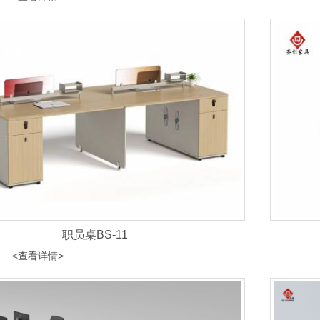
职员桌BS-11
<查看详情>