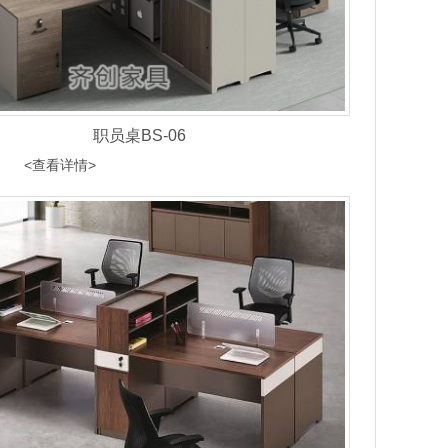
职员桌BS-06
<查看详情>