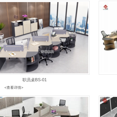
职员桌BS-01
<查看详情>