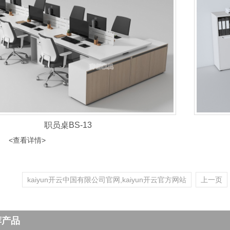
职员桌BS-13
<查看详情>
kaiyun开云中国有限公司官网,kaiyun开云官方网站
上一页
荐产品