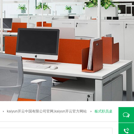
kaiyun开云中国有限公司官网,kaiyun开云官方网站
板式职员桌