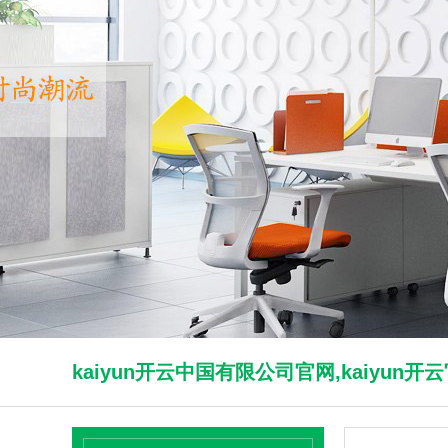
kaiyun开云中国有限公司官网,kaiyun开