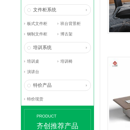
文件柜系统
板式文件柜
班台背景柜
钢制文件柜
博古架
培训系统
培训桌
培训椅
演讲台
特价产品
特价现货
PRODUCT
齐创推荐产品