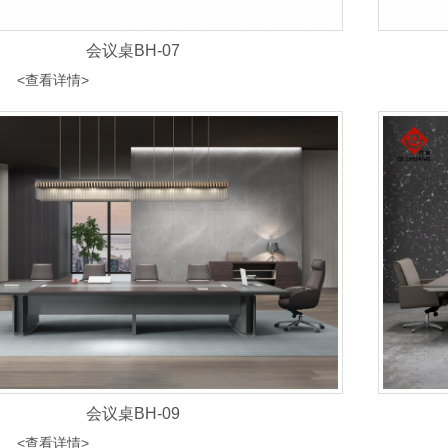
会议桌BH-07
<查看详情>
会议桌BH-09
<查看详情>