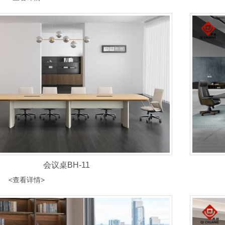
会议桌BH-11
<查看详情>