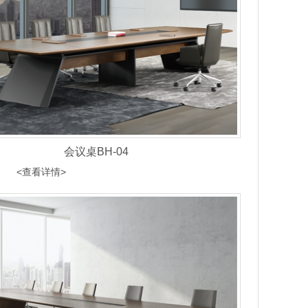
会议桌BH-04
<查看详情>