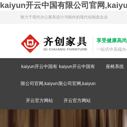
kaiyun开云中国有限公司官网,kai
致力于现代办公家具设计与制作的现代化制造企业
享受健康高尚
一站式中高端办
kaiyun开云中国有
kaiyun开云中国有
座椅系统
限公司官网,kaiyun
限公司官网,kaiyun
开云官方网站
开云官方网站