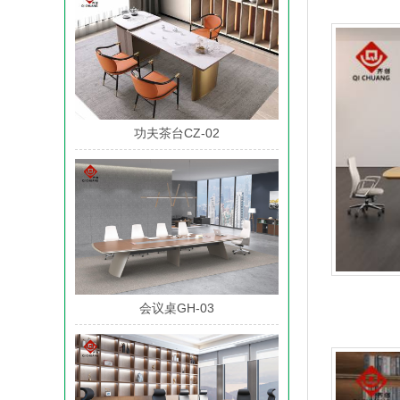
功夫茶台CZ-02
会议桌GH-03