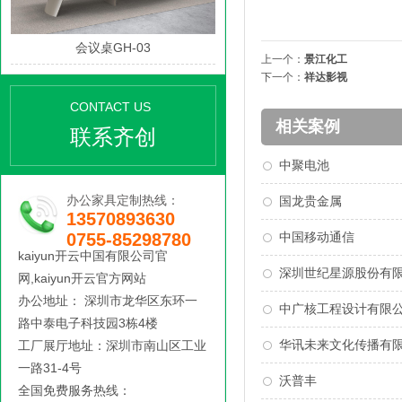
会议桌GH-03
上一个：
景江化工
下一个：
祥达影视
CONTACT US
相关案例
联系齐创
中聚电池
办公家具定制热线：
国龙贵金属
13570893630
0755-85298780
中国移动通信
kaiyun开云中国有限公司官
深圳世纪星源股份有
网,kaiyun开云官方网站
办公地址： 深圳市龙华区东环一
中广核工程设计有限
路中泰电子科技园3栋4楼
华讯未来文化传播有
工厂展厅地址：深圳市南山区工业
一路31-4号
沃普丰
全国免费服务热线：