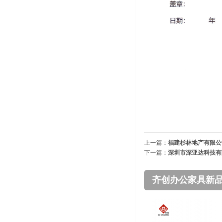
上一篇：
福建杉林地产有限公
下一篇：
深圳市深亚达科技有
齐创办公家具新