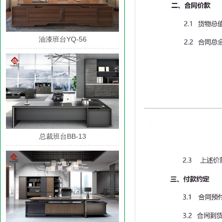
油漆班台YQ-56
总裁班台BB-13