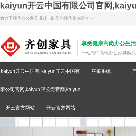
kaiyun开云中国有限公司官网,kai
致力于现代办公家具设计与制作的现代化制造企业
享受健康高尚办公生活
一站式中高端办公家具解决
kaiyun开云中国有
kaiyun开云中国有
座椅系统
限公司官网,kaiyun
限公司官网,kaiyun
开云官方网站
开云官方网站