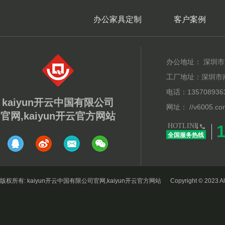
办公家具定制
客户案例
办公地址： 深圳
工厂地址：深圳市南
电话：1357089363
kaiyun开云中国有限公司
网址： //v6005.co
官网,kaiyun开云官方网站
HOTLINE
全国服务热线
版权所有: kaiyun开云中国有限公司官网,kaiyun开云官方网站 Copyright © 2023 All Ri