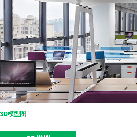
3D模型图