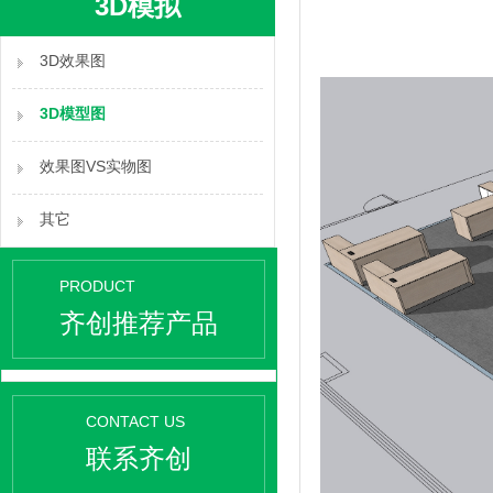
3D模拟
3D效果图
3D模型图
效果图VS实物图
其它
PRODUCT
齐创推荐产品
CONTACT US
联系齐创