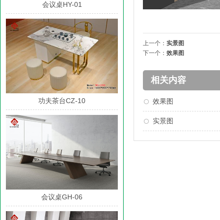
会议桌HY-01
上一个：
实景图
下一个：
效果图
相关内容
功夫茶台CZ-10
效果图
实景图
会议桌GH-06